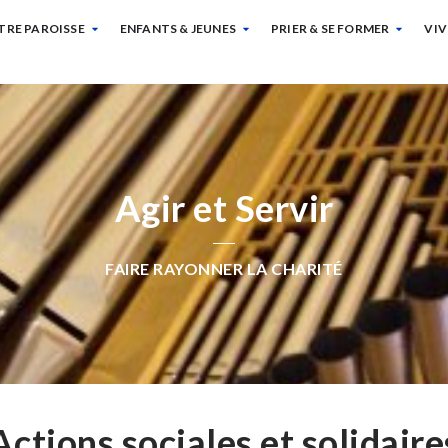
TRE PAROISSE
ENFANTS & JEUNES
PRIER & SE FORMER
VIV
Agir et Servir
FAIRE RAYONNER LA CHARITÉ
Actions sociales et solidaire