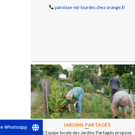
paroisse-nd-lourdes chez orange.fr
JARDINS PARTAGÉS
 le Whatsapp
L’Equipe locale des Jardins Partagés propose